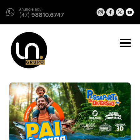
Anuncie aqui!
(47)
98810.6747