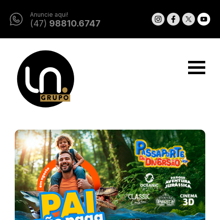
Anuncie aqui!
(47)
98810.6747