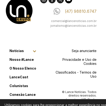
(47) 98810.6747
comercial@lancenoticias.com.br
jornalismo@lancenoticias.com.br
Notícias
Seja anunciante
Nosso #Lance
Privacidade e Uso de
Cookies
O Nosso Elenco
Classificados - Termos de
Uso
LanceCast
Colunistas
© Lance Notícias. Todos
Conexão Lance
direitos reservados.
Layout por
MP .Studio
Classificados
Criativo
e Desenvolvimento
Utilizamos cookies para lhe proporcionar a melhor experiência no noss