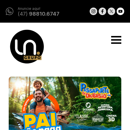
Anuncie aqui!
(47)
98810.6747