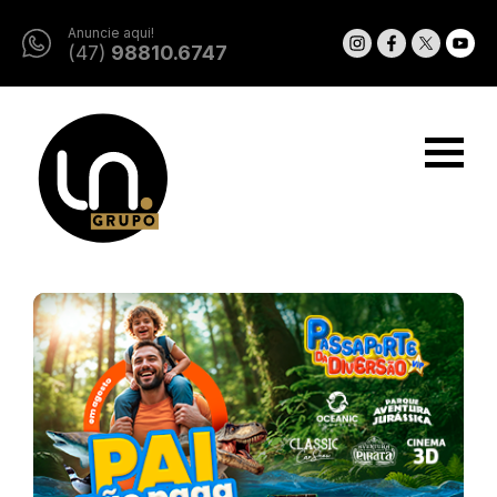
Anuncie aqui!
(47)
98810.6747