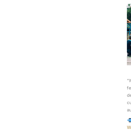
“
f
d
cu
a
W