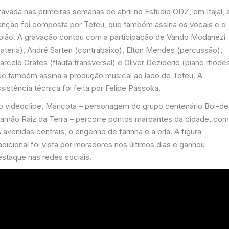
avada nas primeiras semanas de abril no Estúdio ODZ, em Itajaí, 
anção foi composta por Teteu, que também assina os vocais e o
iolão. A gravação contou com a participação de Vando Modanezi
bateria), André Sarten (contrabaixo), Elton Mendes (percussão),
rcelo Orates (flauta transversal) e Oliver Deziderio (piano rhodes
ue também assina a produção musical ao lado de Teteu. A
sistência técnica foi feita por Felipe Passoka.
o videoclipe, Maricota – personagem do grupo centenário Boi-de
amão Raiz da Terra – percorre pontos marcantes da cidade, co
 avenidas centrais, o engenho de farinha e a orla. A figura
adicional foi vista por moradores nos últimos dias e ganhou
estaque nas redes sociais.