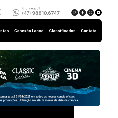
Anuncie aqui!
(47)
98810.6747
istas
Conexão Lance
Classificados
Contato