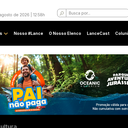
Buscar
 agosto de 2026 | 12:58h
por:
s
Nosso #Lance
O Nosso Elenco
LanceCast
Colun
ultura