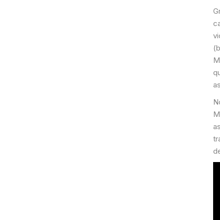
Gr
c
v
(
Ma
q
as
N
M
as
tr
d