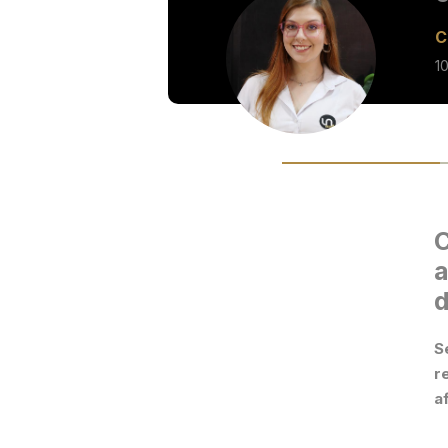
C
1
a
d
S
r
a