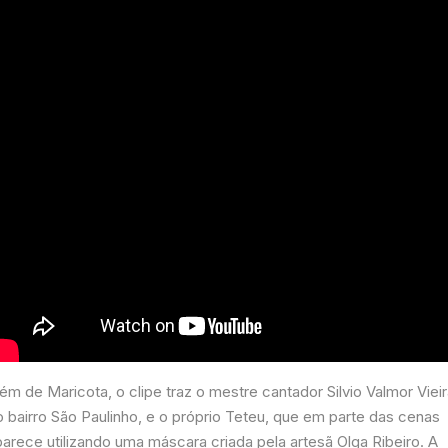
ém de Maricota, o clipe traz o mestre cantador Silvio Valmor Vieir
o bairro São Paulinho, e o próprio Teteu, que em parte das cenas
arece utilizando uma máscara criada pela artesã Olga Ribeiro. A