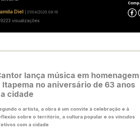
Compa
amila Diel
| 21/04/2025 09:16
09223 visualizações
Cantor lança música em homenagem
 Itapema no aniversário de 63 anos
a cidade
egundo o artista, a obra é um convite à celebração e à
eflexão sobre o território, a cultura popular e os vínculos
fetivos com a cidade