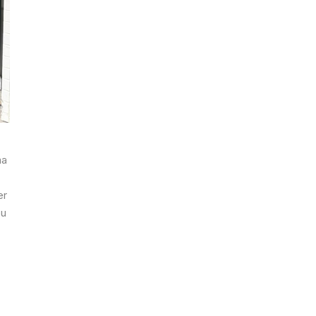
ma
er
ou