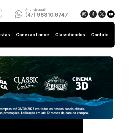
Anuncie aqui!
(47)
98810.6747
istas
Conexão Lance
Classificados
Contato