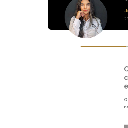
J
2
C
c
e
O
n