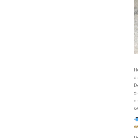
Há
d
D
d
c
s
W
De