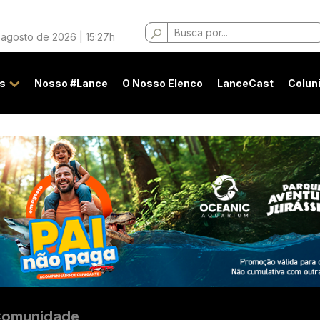
Buscar
 agosto de 2026 | 15:27h
por:
s
Nosso #Lance
O Nosso Elenco
LanceCast
Colun
omunidade