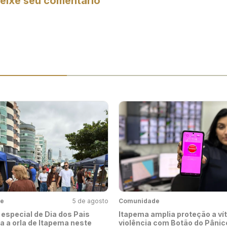
eixe seu comentário
e
5 de agosto
Comunidade
 especial de Dia dos Pais
Itapema amplia proteção a ví
 a orla de Itapema neste
violência com Botão do Pânic