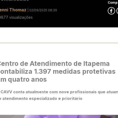
Compa
enni Thomaz
| 02/09/2025 08:30
9877 visualizações
entro de Atendimento de Itapema
ontabiliza 1.397 medidas protetivas
m quatro anos
 CAVV conta atualmente com nove profissionais que atua
o atendimento especializado e prioritário