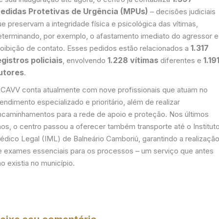
edidas Protetivas de Urgência (MPUs)
– decisões judiciais
e preservam a integridade física e psicológica das vítimas,
eterminando, por exemplo, o afastamento imediato do agressor e
1.317
roibição de contato. Esses pedidos estão relacionados a
egistros policiais
1.228 vítimas
1.19
, envolvendo
diferentes e
utores
.
 CAVV conta atualmente com nove profissionais que atuam no
endimento especializado e prioritário, além de realizar
ncaminhamentos para a rede de apoio e proteção. Nos últimos
nos, o centro passou a oferecer também transporte até o Institut
édico Legal (IML) de Balneário Camboriú, garantindo a realizaçã
e exames essenciais para os processos – um serviço que antes
o existia no município.