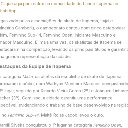
Clique aqui para entrar na comunidade do Lance Itapema no
hatsApp
rganizado pelas associações de skate de Itapema, Itajaí e
alneário Camboriú, o campeonato contou com cinco categorias:
irim, Feminino Sub-14, Feminino Open, Iniciante Masculino e
mador Masculino. E, mais uma vez, os skatistas de Itapema se
estacaram na competição, levando os principais títulos e garantin
ma grande representação da cidade.
estaques da Equipe de Itapema
a categoria
, os atletas da escolinha de skate de Itapema
Mirim
ominaram o pódio, com Wadryan Monteiro Marques conquistand
1º lugar, seguido por Ricardo Vieira Geron (2º) e Joaquim Linhare
ecker (3º). Com isso, a cidade garantiu uma performance
mpecável, evidenciando o trabalho de base desenvolvido na regiã
á no
, Maitê Rojas Jacob levou o ouro.
Feminino Sub-14
amili Silveira conquistou o 1º lugar na categoria
,
Feminino Open