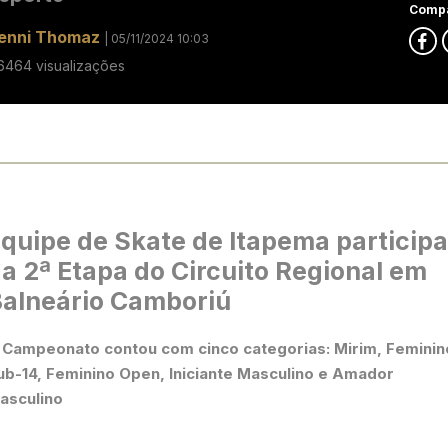
Compa
enni Thomaz
| 05/11/2024 10:03
6464 visualizações
quipe de Skate de Itapema particip
a 2ª Etapa do Circuito Regional em
alneário Camboriú
 Campeonato contou com cinco categorias: Mirim, Feminin
ub-14, Feminino Open, Iniciante Masculino e Amador
asculino