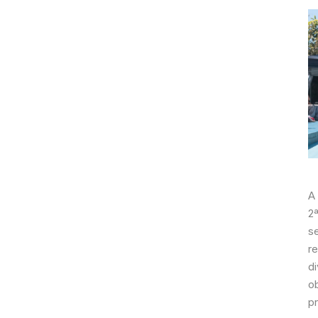
A
2ª
s
re
d
ob
p