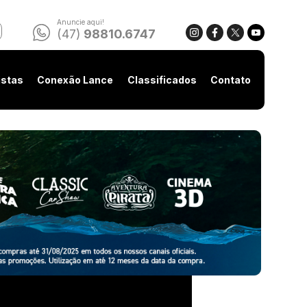
Anuncie aqui!
(47)
98810.6747
istas
Conexão Lance
Classificados
Contato