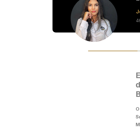
J
4
E
d
B
O
S
M