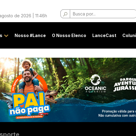
Buscar
 agosto de 2026 | 11:46h
por:
s
Nosso #Lance
O Nosso Elenco
LanceCast
Colun
sporte