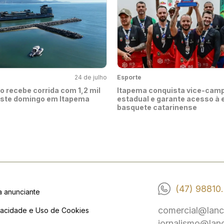
24 de julho
Esporte
o recebe corrida com 1,2 mil
Itapema conquista vice-cam
este domingo em Itapema
estadual e garante acesso à e
basquete catarinense
(47) 98810
a anunciante
comercial@lanc
vacidade e Uso de Cookies
jornalismo@lan