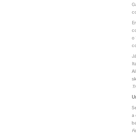
G
c
E
c
o 
c
J
It
A
s
T
U
S
a
b
F