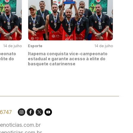
14 de julho
Esporte
14 de julho
peonato
Itapema conquista vice-campeonato
lite do
estadual e garante acesso à elite do
basquete catarinense
.6747
enoticias.com.br
cenoticias.com.br