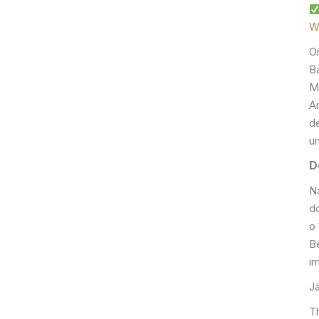
W
O
B
M
A
d
u
D
N
d
o 
B
i
J
Th