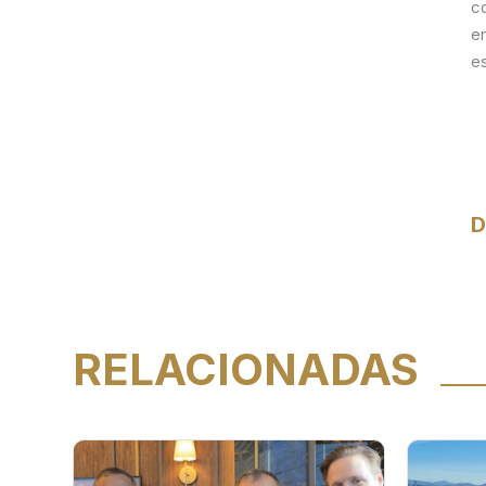
c
e
e
D
RELACIONADAS