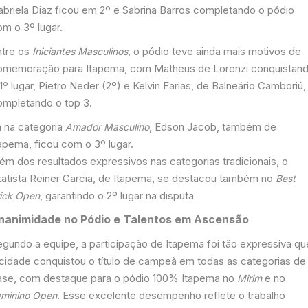
abriela Diaz ficou em 2º e Sabrina Barros completando o pódio
om o 3º lugar.
ntre os
, o pódio teve ainda mais motivos de
Iniciantes Masculinos
omemoração para Itapema, com Matheus de Lorenzi conquistan
1º lugar, Pietro Neder (2º) e Kelvin Farias, de Balneário Camboriú,
ompletando o top 3.
á na categoria
, Edson Jacob, também de
Amador Masculino
apema, ficou com o 3º lugar.
lém dos resultados expressivos nas categorias tradicionais, o
katista Reiner Garcia, de Itapema, se destacou também no
Best
, garantindo o 2º lugar na disputa
rick Open
nanimidade no Pódio e Talentos em Ascensão
egundo a equipe, a participação de Itapema foi tão expressiva qu
 cidade conquistou o título de campeã em todas as categorias de
ase, com destaque para o pódio 100% Itapema no
e no
Mirim
. Esse excelente desempenho reflete o trabalho
eminino Open