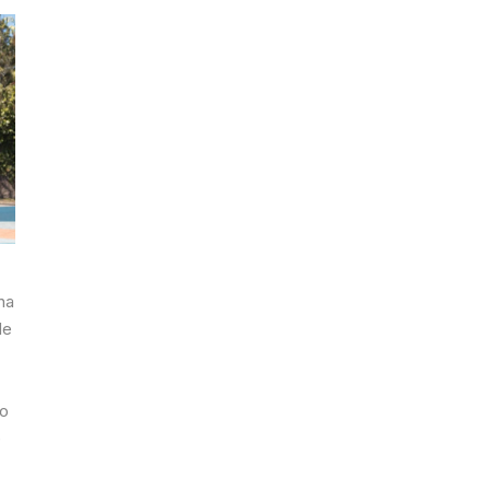
na
de
 o
e