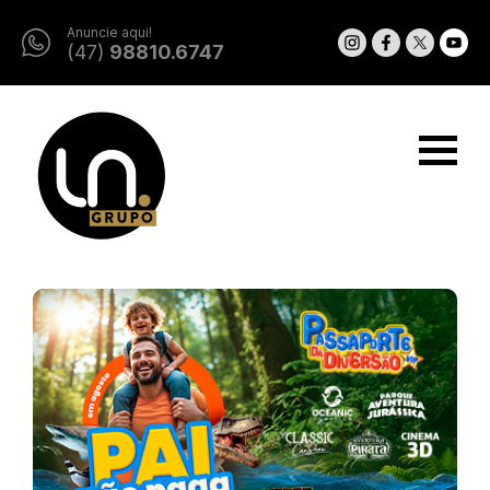
Anuncie aqui!
(47)
98810.6747