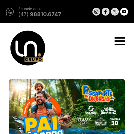
Anuncie aqui!
(47)
98810.6747