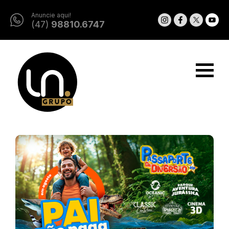
Anuncie aqui!
(47)
98810.6747