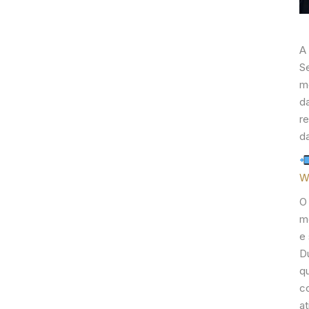
A
S
m
d
re
d
W
O
m
e 
Du
q
c
at