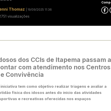
Compa
enni Thomaz
| 19/09/2025 11:36
2751 visualizações
dosos dos CCIs de Itapema passam 
ontar com atendimento nos Centros
e Convivência
 iniciativa tem como objetivo realizar triagens e avaliar a
ptidão física dos idosos antes do início das atividades
sportivas e recreativas oferecidas nos espaços