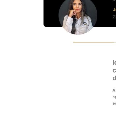
J
7
I
c
d
A
a
e