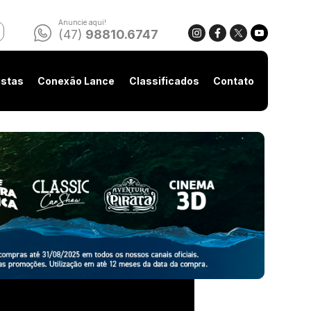
Anuncie aqui!
(47)
98810.6747
istas
Conexão Lance
Classificados
Contato