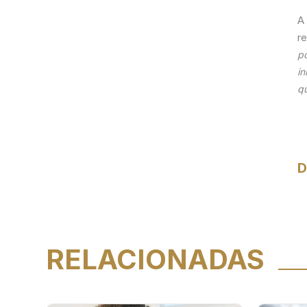
A
r
po
in
q
D
RELACIONADAS