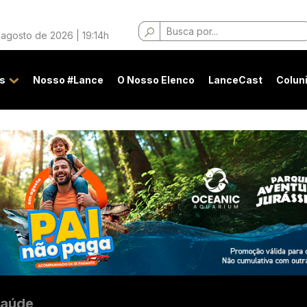
Buscar
 agosto de 2026 | 19:14h
por:
s
Nosso #Lance
O Nosso Elenco
LanceCast
Colun
aúde