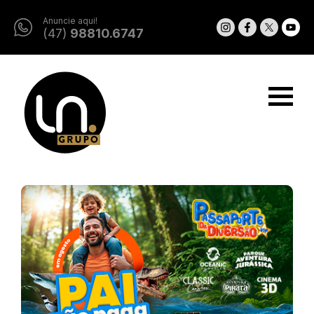
Anuncie aqui!
(47)
98810.6747