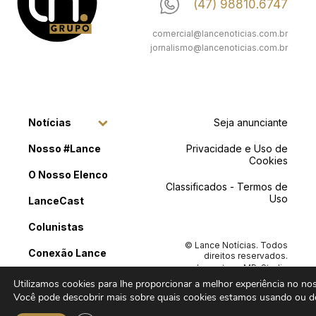
(47) 98810.6747
comercial@lancenoticias.com.br
jornalismo@lancenoticias.com.br
Notícias
Seja anunciante
Nosso #Lance
Privacidade e Uso de
Cookies
O Nosso Elenco
Classificados - Termos de
Uso
LanceCast
Colunistas
© Lance Notícias. Todos
Conexão Lance
direitos reservados.
Layout por
MP .Studio
Classificados
Criativo
e Desenvolvimento
Utilizamos cookies para lhe proporcionar a melhor experiência no noss
por
Doiséle Tecnologia
Você pode descobrir mais sobre quais cookies estamos usando ou de
Contato