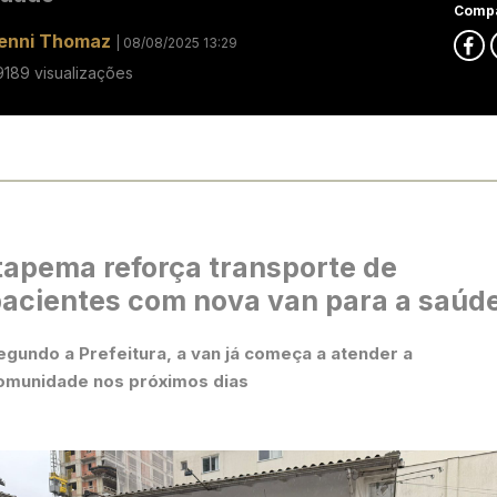
Compa
enni Thomaz
| 08/08/2025 13:29
9189 visualizações
tapema reforça transporte de
acientes com nova van para a saúd
egundo a Prefeitura, a van já começa a atender a
omunidade nos próximos dias