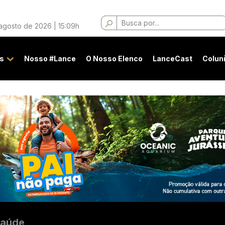
Buscar
 agosto de 2026 | 15:09h
por:
s
Nosso #Lance
O Nosso Elenco
LanceCast
Colun
aúde