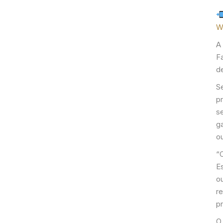
W
A
F
d
S
p
s
g
o
“
E
o
r
p
O 