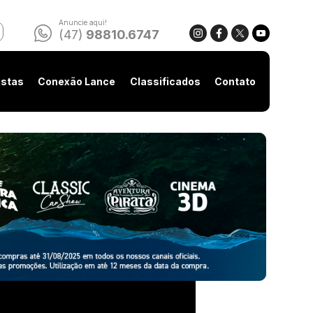
Anuncie aqui!
(47)
98810.6747
istas
Conexão Lance
Classificados
Contato