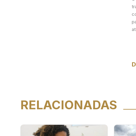
tr
c
p
a
D
RELACIONADAS