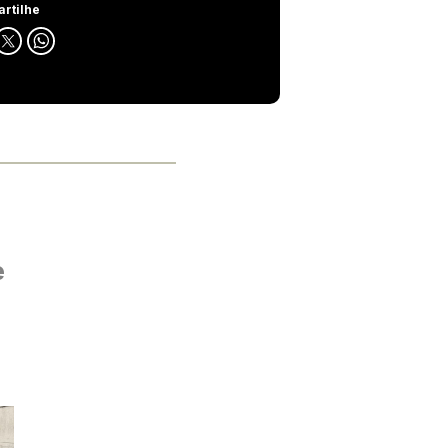
rtilhe
e