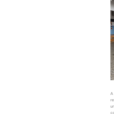
A
r
u
c