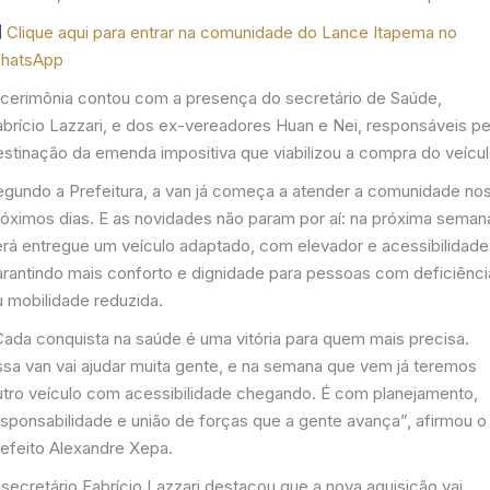
Clique aqui para entrar na comunidade do Lance Itapema no
hatsApp
 cerimônia contou com a presença do secretário de Saúde,
abrício Lazzari, e dos ex-vereadores Huan e Nei, responsáveis pe
estinação da emenda impositiva que viabilizou a compra do veícul
egundo a Prefeitura, a van já começa a atender a comunidade no
róximos dias. E as novidades não param por aí: na próxima seman
erá entregue um veículo adaptado, com elevador e acessibilidade
arantindo mais conforto e dignidade para pessoas com deficiênci
u mobilidade reduzida.
Cada conquista na saúde é uma vitória para quem mais precisa.
ssa van vai ajudar muita gente, e na semana que vem já teremos
utro veículo com acessibilidade chegando. É com planejamento,
esponsabilidade e união de forças que a gente avança”, afirmou o
refeito Alexandre Xepa.
secretário Fabrício Lazzari destacou que a nova aquisição vai