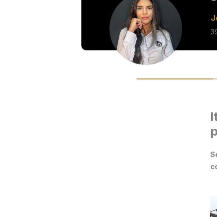
J
3
I
p
S
c