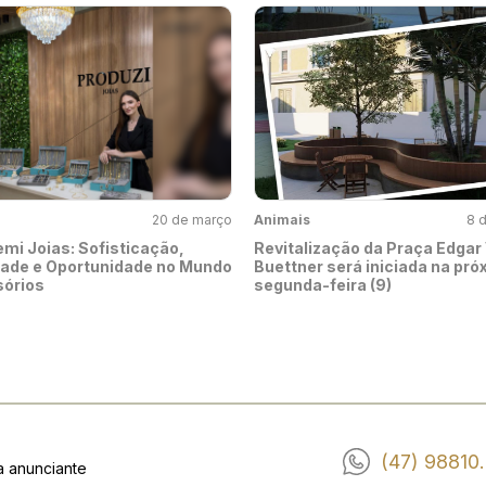
20 de março
Animais
8 
emi Joias: Sofisticação,
Revitalização da Praça Edgar
dade e Oportunidade no Mundo
Buettner será iniciada na pró
órios
segunda-feira (9)
(47) 98810
a anunciante