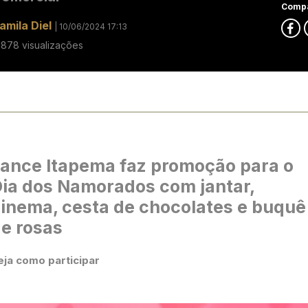
Compa
amila Diel
| 10/06/2024 17:13
1878 visualizações
ance Itapema faz promoção para o
ia dos Namorados com jantar,
inema, cesta de chocolates e buquê
e rosas
eja como participar