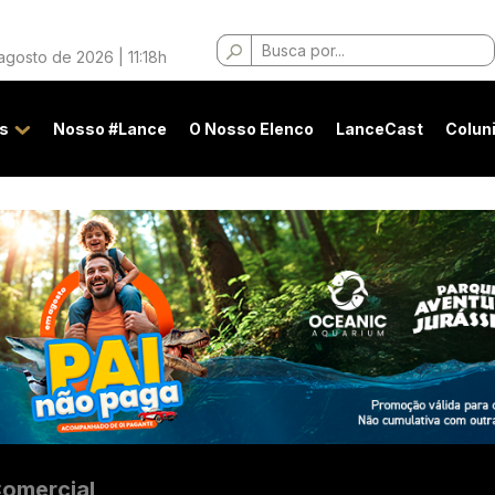
Buscar
agosto de 2026 | 11:18h
por:
s
Nosso #Lance
O Nosso Elenco
LanceCast
Colun
omercial