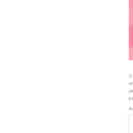
O
u
ja
p
Ac