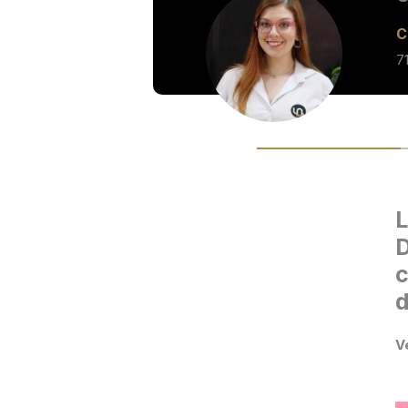
C
7
L
D
c
d
V