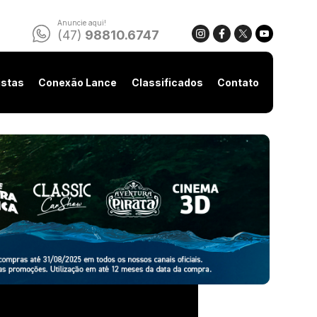
Anuncie aqui!
(47)
98810.6747
istas
Conexão Lance
Classificados
Contato