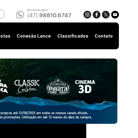
Anuncie aqui!
(47)
98810.6747
istas
Conexão Lance
Classificados
Contato