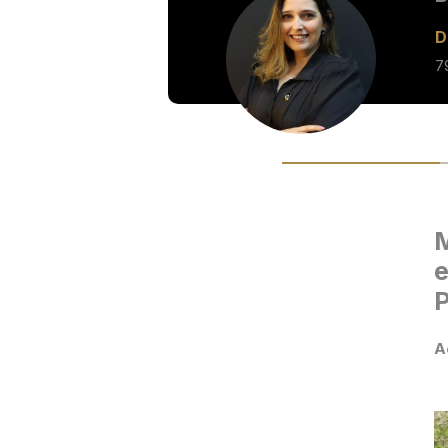
D
7
M
e
P
A