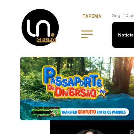
Seg | 10 d
ITAPEMA
Notícia
B