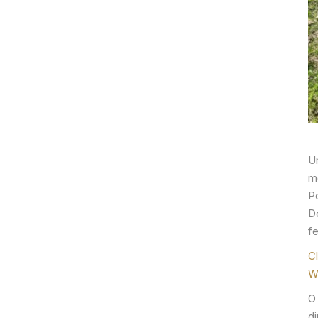
U
mo
Po
Do
f
C
W
O
di