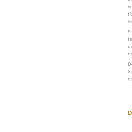
n
fí
h
S
fe
d
re
D
S
o
D