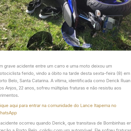
m grave acidente entre um carro e uma moto deixou um
tociclista ferido, vindo a óbito na tarde desta sexta-feira (8) em
rto Belo, Santa Catarina. A vítima, identificada como Derick Ruan
s Anjos, 22 anos, sofreu múltiplas fraturas e não resistiu aos
erimentos.
lique aqui para entrar na comunidade do Lance Itapema no
hatsApp
 acidente ocorreu quando Derick, que transitava de Bombinhas e
reção a Porto Belo, colidiu com um automóvel. Ele sofreu fratura