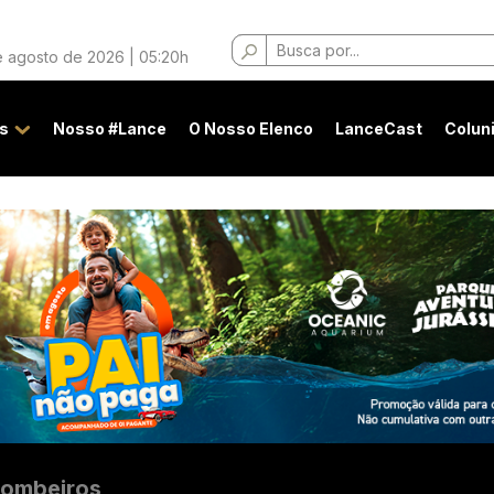
Buscar
e agosto de 2026 | 05:20h
por:
s
Nosso #Lance
O Nosso Elenco
LanceCast
Colun
ombeiros