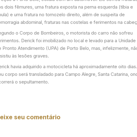
os dois fêmures, uma fratura exposta na perna esquerda (tíbia e
bula) e uma fratura no tornozelo direito, além de suspeita de
emorragia abdominal, fraturas nas costelas e ferimentos na cabeç
egundo o Corpo de Bombeiros, o motorista do carro não sofreu
rimentos. Derick foi imobilizado no local e levado para a Unidade
e Pronto Atendimento (UPA) de Porto Belo, mas, infelizmente, nã
sistiu às lesões graves.
erick havia adquirido a motocicleta há aproximadamente oito dias
eu corpo será transladado para Campo Alegre, Santa Catarina, on
correrá o sepultamento.
eixe seu comentário