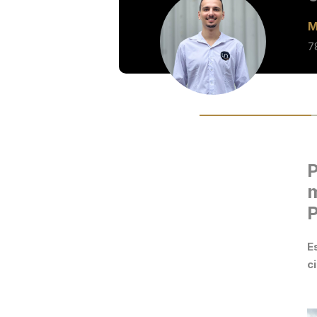
M
7
P
m
P
E
c