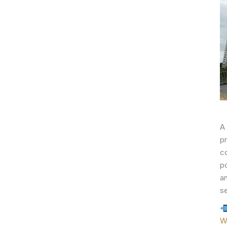
A
p
c
p
an
se
W