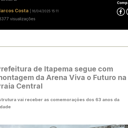
Compa
arcos Costa
| 16/04/2025 15:11
8377 visualizações
refeitura de Itapema segue com
ontagem da Arena Viva o Futuro na
raia Central
strutura vai receber as comemorações dos 63 anos da
idade