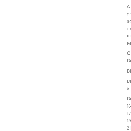
A
p
a
e
tu
M
C
D
Di
D
S
Di
1
17
1
2