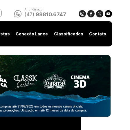
Anuncie aqui!
(47)
98810.6747
istas
Conexão Lance
Classificados
Contato