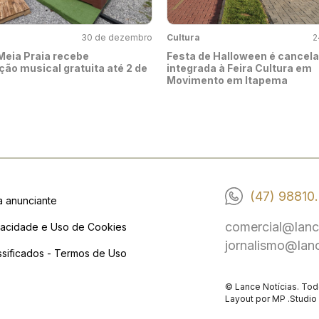
30 de dezembro
Cultura
2
Meia Praia recebe
Festa de Halloween é cancela
ão musical gratuita até 2 de
integrada à Feira Cultura em
Movimento em Itapema
(47) 98810
a anunciante
comercial@lanc
vacidade e Uso de Cookies
jornalismo@lan
ssificados - Termos de Uso
© Lance Notícias. Tod
Layout por
MP .Studio 