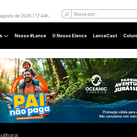
Buscar
 agosto de 2026 | 17:44h
por:
s
Nosso #Lance
O Nosso Elenco
LanceCast
Colun
ultura