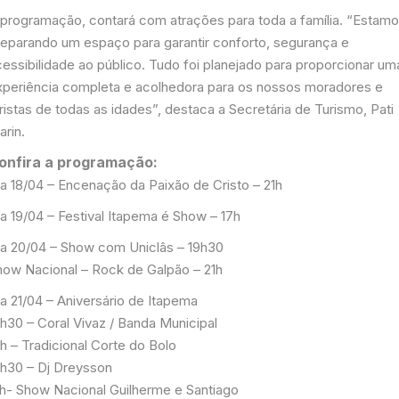
 programação, contará com atrações para toda a família. “Estam
reparando um espaço para garantir conforto, segurança e
cessibilidade ao público. Tudo foi planejado para proporcionar um
xperiência completa e acolhedora para os nossos moradores e
ristas de todas as idades”, destaca a Secretária de Turismo, Pati
arin.
onfira a programação:
ia 18/04 – Encenação da Paixão de Cristo – 21h
a 19/04 – Festival Itapema é Show – 17h
ia 20/04 – Show com Uniclâs – 19h30
how Nacional – Rock de Galpão – 21h
a 21/04 – Aniversário de Itapema
6h30 – Coral Vivaz / Banda Municipal
h – Tradicional Corte do Bolo
9h30 – Dj Dreysson
1h- Show Nacional Guilherme e Santiago