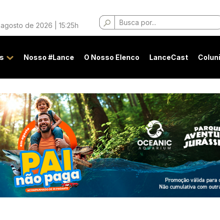
Buscar
 agosto de 2026 | 15:25h
por:
s
Nosso #Lance
O Nosso Elenco
LanceCast
Colun