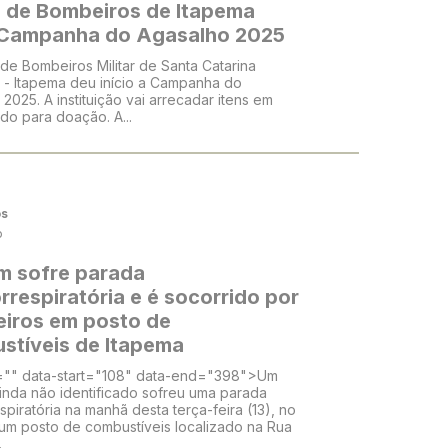
 de Bombeiros de Itapema
a Campanha do Agasalho 2025
de Bombeiros Militar de Santa Catarina
- Itapema deu início a Campanha do
2025. A instituição vai arrecadar itens em
do para doação. A...
os
o
 sofre parada
rrespiratória e é socorrido por
iros em posto de
stíveis de Itapema
="" data-start="108" data-end="398">Um
nda não identificado sofreu uma parada
spiratória na manhã desta terça-feira (13), no
 um posto de combustíveis localizado na Rua
.