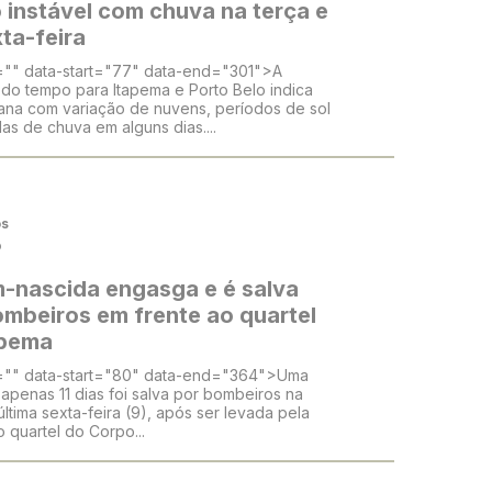
 instável com chuva na terça e
ta-feira
="" data-start="77" data-end="301">A
 do tempo para Itapema e Porto Belo indica
na com variação de nuvens, períodos de sol
as de chuva em alguns dias....
os
o
-nascida engasga e é salva
ombeiros em frente ao quartel
apema
="" data-start="80" data-end="364">Uma
apenas 11 dias foi salva por bombeiros na
última sexta-feira (9), após ser levada pela
 quartel do Corpo...