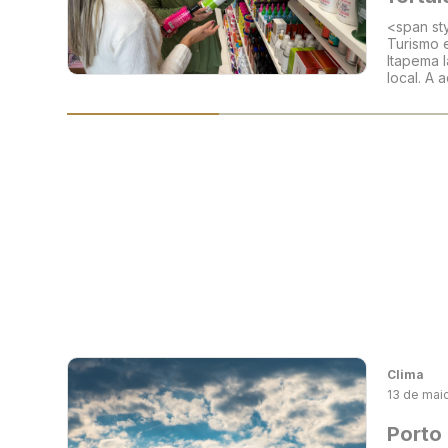
<span st
Turismo 
Itapema 
local. A 
Clima
13 de mai
Porto 