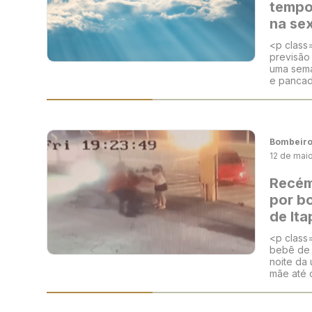
tempo
na sex
<p class
previsão
uma sema
e pancad
Bombeir
12 de mai
Recém
por b
de It
<p class
bebê de 
noite da 
mãe até o