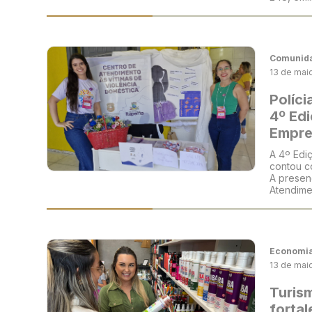
Comunid
13 de mai
Políci
4º Edi
Empre
A 4º Edi
contou co
A presen
Atendimen
Economi
13 de mai
Turis
fortal