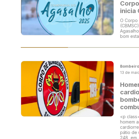
Corpo
inici
O Corpo 
(CBMSC) 
Agasalho 
bom esta
Bombeir
13 de mai
Homem
cardio
bombe
combu
<p class
homem ai
cardiorre
pátio de
248, em..