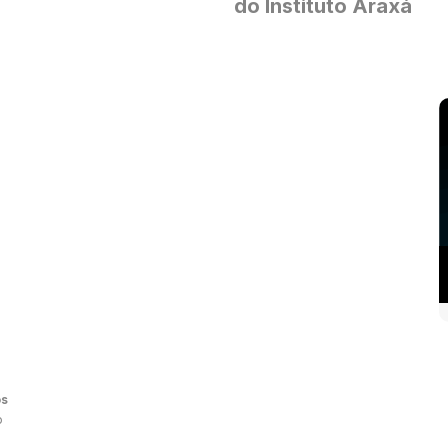
do Instituto Araxá
os
o