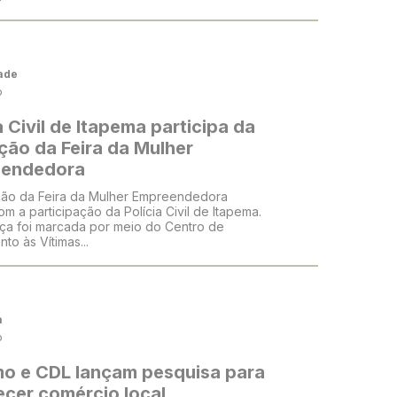
ade
o
a Civil de Itapema participa da
ção da Feira da Mulher
endedora
ção da Feira da Mulher Empreendedora
m a participação da Polícia Civil de Itapema.
ça foi marcada por meio do Centro de
to às Vítimas...
a
o
mo e CDL lançam pesquisa para
ecer comércio local