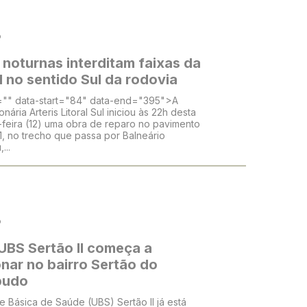
o
noturnas interditam faixas da
 no sentido Sul da rodovia
="" data-start="84" data-end="395">A
nária Arteris Litoral Sul iniciou às 22h desta
feira (12) uma obra de reparo no pavimento
1, no trecho que passa por Balneário
...
o
UBS Sertão II começa a
nar no bairro Sertão do
budo
e Básica de Saúde (UBS) Sertão II já está