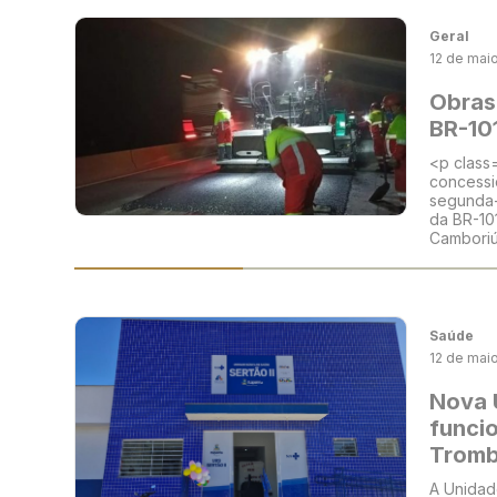
Geral
12 de mai
Obras 
BR-101
<p class
concessio
segunda-
da BR-10
Camboriú,
Saúde
12 de mai
Nova 
funcio
Trom
A Unidad