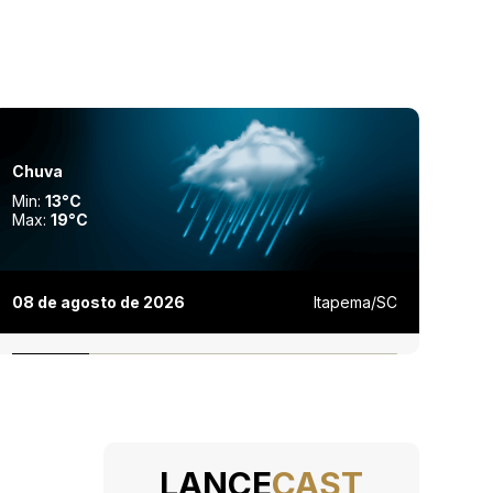
Chuva
Min:
13°C
Max:
19°C
08 de agosto de 2026
Itapema/SC
Veja a previsão completa do dia
LANCE
CAST