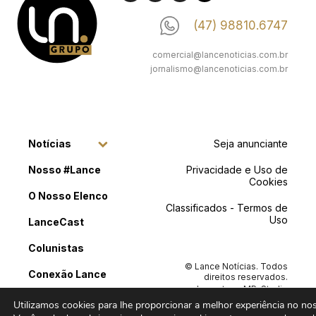
(47) 98810.6747
comercial@lancenoticias.com.br
jornalismo@lancenoticias.com.br
Notícias
Seja anunciante
Nosso #Lance
Privacidade e Uso de
Cookies
O Nosso Elenco
Classificados - Termos de
Uso
LanceCast
Colunistas
© Lance Notícias. Todos
Conexão Lance
direitos reservados.
Layout por
MP .Studio
Classificados
Criativo
e Desenvolvimento
Utilizamos cookies para lhe proporcionar a melhor experiência no noss
por
Doiséle Tecnologia