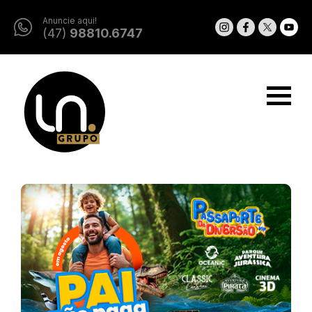
Anuncie aqui!
(47)
98810.6747